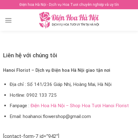
Skip
Điện hoa Hà Nội - Dịch vụ Hoa Tươi chuyên nghiệp và uy tín
to
content
Liên hệ với chúng tôi
Hanoi Florist – Dịch vụ Điện hoa Hà Nội giao tận nơi
Địa chỉ : Số 141/236 Giáp Nhị, Hoàng Mai, Hà Nội
Hotline:
0902 133 725
Fanpage :
Điện Hoa Hà Nội – Shop Hoa Tươi Hanoi Florist
Email: hoahanoi.flowershop@gmail.com
[contact-form-7 id=”942″]