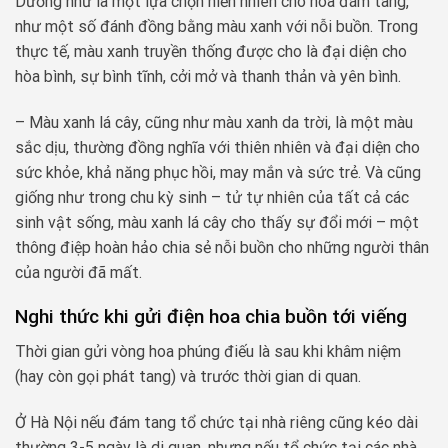
Dường như là một lựa chọn hiển nhiên cho hoa đám tang,
như một số đánh đồng bằng màu xanh với nỗi buồn. Trong
thực tế, màu xanh truyền thống được cho là đại diện cho
hòa bình, sự bình tĩnh, cởi mở và thanh thản và yên bình.
– Màu xanh lá cây, cũng như màu xanh da trời, là một màu
sắc dịu, thường đồng nghĩa với thiên nhiên và đại diện cho
sức khỏe, khả năng phục hồi, may mắn và sức trẻ. Và cũng
giống như trong chu kỳ sinh – tử tự nhiên của tất cả các
sinh vật sống, màu xanh lá cây cho thấy sự đổi mới – một
thông điệp hoàn hảo chia sẻ nỗi buồn cho những người thân
của người đã mất.
Nghi thức khi gửi điện hoa chia buồn tới viếng
Thời gian gửi vòng hoa phúng điếu là sau khi khâm niệm
(hay còn gọi phát tang) và trước thời gian di quan.
Ở Hà Nội nếu đám tang tổ chức tại nhà riêng cũng kéo dài
thường 3-5 ngày là di quan, nhưng nếu tổ chức tại các nhà