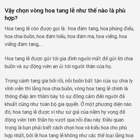
Vậy chọn vòng hoa tang lễ như thế nào là phù
hợp?
Hoa tang lễ còn được gọi là : hoa đám tang, hoa phúng điếu,
hoa chia buồn, hoa đám hiếu, hoa đám ma, hoa viếng, hoa
viếng đám tang,…
Hoa tang lễ được gửi tới gia đình người mất để gửi lời chia
buồn và sự động viên an ủi tới người thân của họ.
Trong cảnh tang gia bối rối, nỗi buồn bất tận của sự chia ly
vĩnh viễn thì lẵng hoa chia buồn, vòng hoa tang lễ chính là
thông điệp âm thầm bày tỏ sự đồng cảm đến người đã
khuất cũng như toàn bộ gia quyến. Ở một phương diện nào
đó, hoa tang lễ được ví như sứ giả của niềm hy vọng để
động viên tinh thần họ vượt qua nỗi đau này. Điều quan
trọng là bạn phải biết cách chọn hoa và kiểu hoa cho phù
hợp nhất, bởi lẽ hoa tang lễ không như các thể loại lẵng hoa