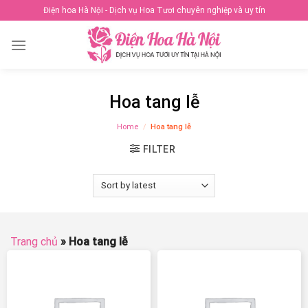
Skip
Điện hoa Hà Nội - Dịch vụ Hoa Tươi chuyên nghiệp và uy tín
to
content
Hoa tang lễ
Home
/
Hoa tang lễ
FILTER
Trang chủ
»
Hoa tang lễ