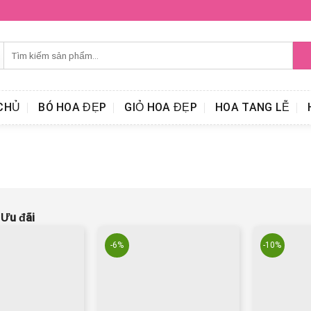
Search
for:
CHỦ
BÓ HOA ĐẸP
GIỎ HOA ĐẸP
HOA TANG LỄ
»
Ưu đãi
-6%
-10%