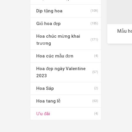
Dịp tặng hoa
(109)
Giỏ hoa đẹp
(185)
Mẫu ho
Hoa chúc mừng khai
trươn
(171)
trương
Hoa cúc mẫu đơn
(4)
Hoa đẹp ngày Valentine
(57)
2023
Hoa Sáp
(2)
Hoa tang lễ
(63)
Ưu đãi
(4)