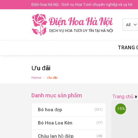
Skip
Điện hoa Hà Nội - Dịch vụ Hoa Tươi chuyên nghiệp và uy tín
to
content
TRANG 
Ưu đãi
Home
/
Ưu đãi
Danh mục sản phẩm
Trang chủ
-15%
Bó hoa đẹp
(251)
Bó Hoa Loa Kèn
(17)
Chậu lan hồ điệp
(48)