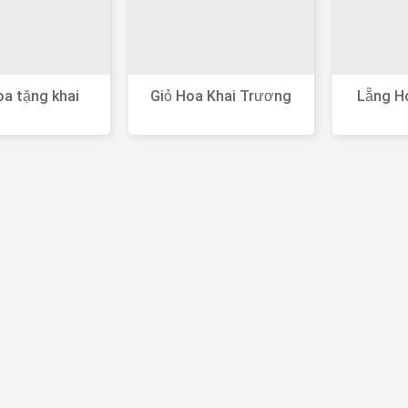
a tặng khai
Giỏ Hoa Khai Trương
Lẵng H
g hồng phát
Đẹp Dành Tặng Khai
Nhậ
Trương