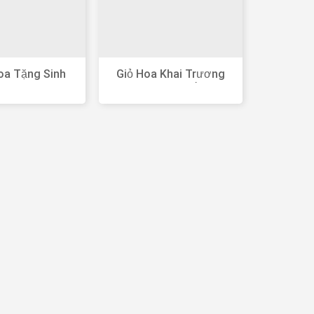
oa Tặng Sinh
Giỏ Hoa Khai Trương
t Đẹp Rẻ
Nhỏ Xinh Xắn