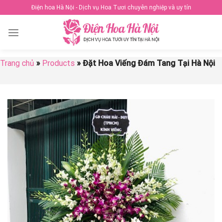
Skip
Điện hoa Hà Nội - Dịch vụ Hoa Tươi chuyên nghiệp và uy tín
to
content
Trang chủ
»
Products
»
Đặt Hoa Viếng Đám Tang Tại Hà Nội