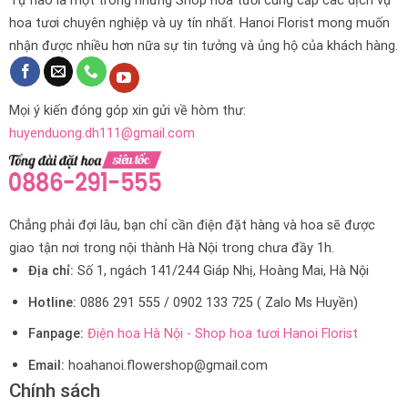
Tự hào là một trong những Shop hoa tươi cung cấp các dịch vụ
hoa tươi chuyên nghiệp và uy tín nhất. Hanoi Florist mong muốn
nhận được nhiều hơn nữa sự tin tưởng và ủng hộ của khách hàng.
Mọi ý kiến đóng góp xin gửi về hòm thư:
huyenduong.dh111@gmail.com
Chẳng phải đợi lâu, bạn chỉ cần điện đặt hàng và hoa sẽ được
giao tận nơi trong nội thành Hà Nội trong chưa đầy 1h.
Địa chỉ:
Số 1, ngách 141/244 Giáp Nhị, Hoàng Mai, Hà Nội
Hotline:
0886 291 555 / 0902 133 725 ( Zalo Ms Huyền)
Fanpage:
Điện hoa Hà Nội - Shop hoa tươi Hanoi Florist
Email:
hoahanoi.flowershop@gmail.com
Chính sách