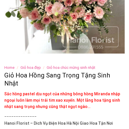
Home
/
Giỏ hoa đẹp
/
Giỏ hoa chúc mừng sinh nhật
Giỏ Hoa Hồng Sang Trọng Tặng Sinh
Nhật
Sắc hồng pastel dịu ngọt của những bông hồng Miranda nhập
ngoại luôn làm mọi trái tim xao xuyến. Một lẵng hoa tặng sinh
nhật sang trọng nhưng cũng thật ngọt ngào…
______________
Hanoi Florist –
Dich Vụ Điện Hoa Hà Nội Giao Hoa Tận Nơi