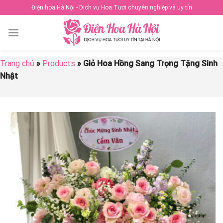
Skip
Điện hoa Hà Nội - Dịch vụ Hoa Tươi chuyên nghiệp và uy tín
to
content
Trang chủ
»
Products
»
Giỏ Hoa Hồng Sang Trọng Tặng Sinh
Nhật