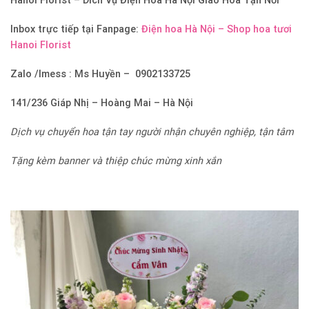
Hanoi Florist –
Dich Vụ Điện Hoa Hà Nội Giao Hoa Tận Nơi
Inbox trực tiếp tại Fanpage:
Điện hoa Hà Nội – Shop hoa tươi
Hanoi Florist
Zalo /Imess : Ms Huyền – 0902133725
141/236 Giáp Nhị – Hoàng Mai – Hà Nội
Dịch vụ chuyển hoa tận tay người nhận chuyên nghiệp, tận tâm
Tặng kèm banner và thiệp chúc mừng xinh xắn