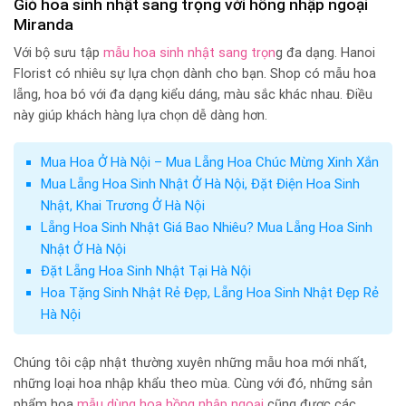
Giỏ hoa sinh nhật sang trọng với hồng nhập ngoại
Miranda
Với bộ sưu tập
mẫu hoa sinh nhật sang trọn
g đa dạng. Hanoi
Florist có nhiêu sự lựa chọn dành cho bạn. Shop có mẫu hoa
lẵng, hoa bó với đa dạng kiểu dáng, màu sắc khác nhau. Điều
này giúp khách hàng lựa chọn dễ dàng hơn.
Mua Hoa Ở Hà Nội – Mua Lẵng Hoa Chúc Mừng Xinh Xắn
Mua Lẵng Hoa Sinh Nhật Ở Hà Nội, Đặt Điện Hoa Sinh
Nhật, Khai Trương Ở Hà Nội
Lẵng Hoa Sinh Nhật Giá Bao Nhiêu? Mua Lẵng Hoa Sinh
Nhật Ở Hà Nội
Đặt Lẵng Hoa Sinh Nhật Tại Hà Nội
Hoa Tặng Sinh Nhật Rẻ Đẹp, Lẵng Hoa Sinh Nhật Đẹp Rẻ
Hà Nội
Chúng tôi cập nhật thường xuyên những mẫu hoa mới nhất,
những loại hoa nhập khẩu theo mùa. Cùng với đó, những sản
phẩm hoa
mẫu dùng hoa hồng nhập ngoại
cũng được các