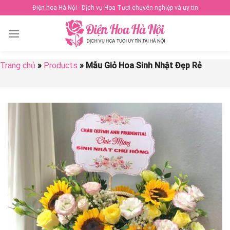
Skip
Điện hoa Hà Nội - Dịch vụ Hoa Tươi chuyên nghiệp và uy tín
to
content
Trang chủ
»
Products
»
Mẫu Giỏ Hoa Sinh Nhật Đẹp Rẻ