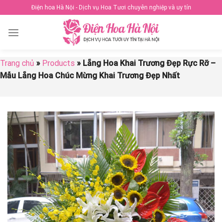
Skip
Điện hoa Hà Nội - Dịch vụ Hoa Tươi chuyên nghiệp và uy tín
to
content
Trang chủ
»
Products
»
Lẵng Hoa Khai Trương Đẹp Rực Rỡ –
Mẫu Lẵng Hoa Chúc Mừng Khai Trương Đẹp Nhất