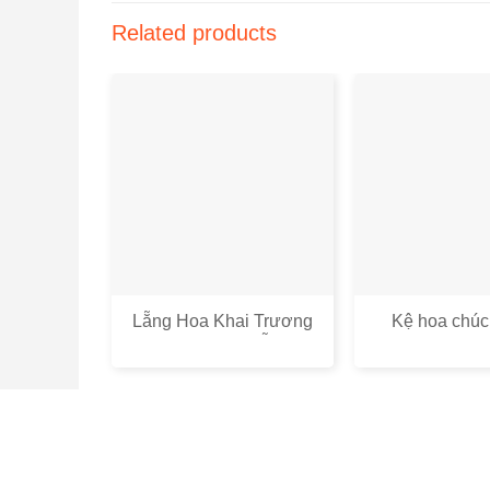
Related products
Lẵng Hoa Khai Trương
Kệ hoa chú
Đẹp Rực Rỡ – Mẫu Hoa
CM00
Khai Trương Đẹp Tại Hà
Nội