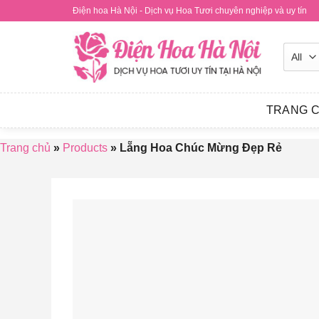
Skip
Điện hoa Hà Nội - Dịch vụ Hoa Tươi chuyên nghiệp và uy tín
to
content
TRANG 
Trang chủ
»
Products
»
Lẵng Hoa Chúc Mừng Đẹp Rẻ