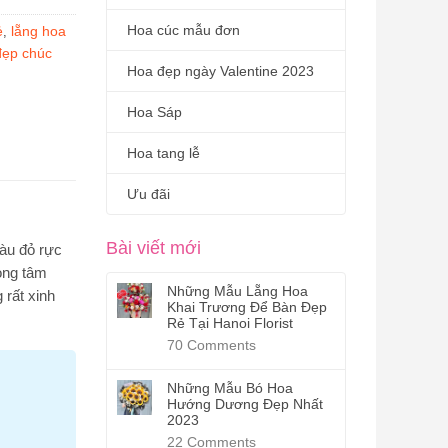
Hoa cúc mẫu đơn
ẻ
lẵng hoa
,
đẹp chúc
Hoa đẹp ngày Valentine 2023
Hoa Sáp
Hoa tang lễ
Ưu đãi
Bài viết mới
màu đỏ rực
ong tâm
Những Mẫu Lẵng Hoa
rất xinh
Khai Trương Để Bàn Đẹp
Rẻ Tại Hanoi Florist
70
Comments
Những Mẫu Bó Hoa
Hướng Dương Đẹp Nhất
2023
22
Comments