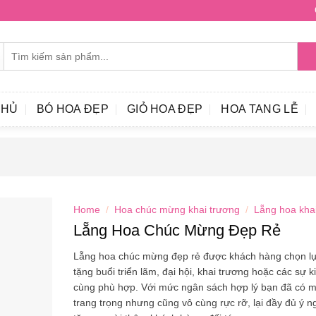
Search
for:
CHỦ
BÓ HOA ĐẸP
GIỎ HOA ĐẸP
HOA TANG LỄ
Home
/
Hoa chúc mừng khai trương
/
Lẵng hoa kha
Lẵng Hoa Chúc Mừng Đẹp Rẻ
Lẵng hoa chúc mừng đẹp rẻ được khách hàng chọn l
tặng buổi triển lãm, đại hội, khai trương hoặc các sự 
cùng phù hợp. Với mức ngân sách hợp lý bạn đã có m
trang trọng nhưng cũng vô cùng rực rỡ, lại đầy đủ ý 