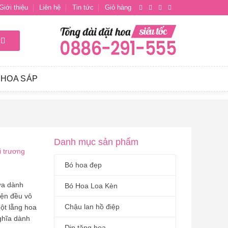
Giới thiệu
Liên hệ
Tin tức
Giỏ hàng
HOA SÁP
Danh mục sản phẩm
i trương
Bó hoa đẹp
ựa dành
Bó Hoa Loa Kèn
kiện đều vô
Chậu lan hồ điệp
ột lẵng hoa
nghĩa dành
Dịp tặng hoa