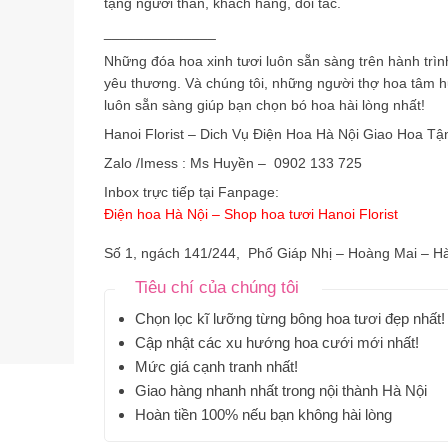
tặng người thân, khách hàng, đối tác.
______________
Những đóa hoa xinh tươi luôn sẵn sàng trên hành trình
yêu thương. Và chúng tôi, những người thợ hoa tâm 
luôn sẵn sàng giúp bạn chọn bó hoa hài lòng nhất!
Hanoi Florist –
Dich Vụ Điện Hoa Hà Nội Giao Hoa Tậ
Zalo /Imess : Ms Huyền – 0902 133 725
Inbox trực tiếp tại Fanpage:
Điện hoa Hà Nội – Shop hoa tươi Hanoi Florist
Số 1, ngách 141/244, Phố Giáp Nhị – Hoàng Mai – H
Tiêu chí của chúng tôi
Chọn lọc kĩ lưỡng từng bông hoa tươi đẹp nhất!
Cập nhật các xu hướng hoa cưới mới nhất!
Mức giá cạnh tranh nhất!
Giao hàng nhanh nhất trong nội thành Hà Nội
Hoàn tiền 100% nếu bạn không hài lòng