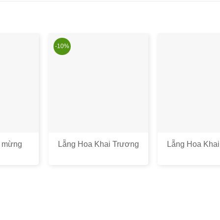
-10%
c mừng
Lẵng Hoa Khai Trương
Lẵng Hoa Khai
4
Đẹp – Hoa Khai Trương
Đẹp Hồng Đỏ 
Hà Nội Đẹp Rẻ
Hoa Chúc Mừ
Trương Đẹp 