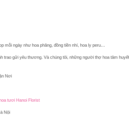
p mỗi ngày như hoa phăng, đồng tiền nhí, hoa ly peru…
nh trao gửi yêu thương. Và chúng tôi, những người thợ hoa tâm huyế
ận Nơi
oa tươi Hanoi Florist
à Nội