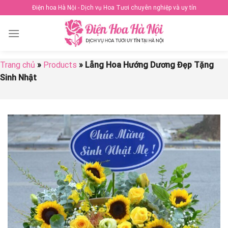
Skip
Điện hoa Hà Nội - Dịch vụ Hoa Tươi chuyên nghiệp và uy tín
to
content
Trang chủ
»
Products
»
Lẵng Hoa Hướng Dương Đẹp Tặng
Sinh Nhật