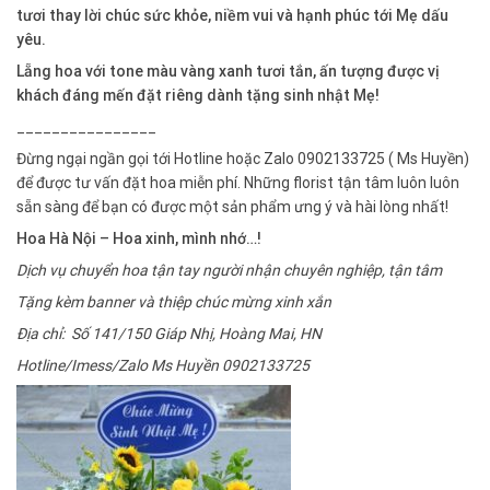
tươi thay lời chúc sức khỏe, niềm vui và hạnh phúc tới Mẹ dấu
yêu.
Lẵng hoa với tone màu vàng xanh tươi tắn, ấn tượng được vị
khách đáng mến đặt riêng dành tặng sinh nhật Mẹ!
________________
Đừng ngại ngần gọi tới Hotline hoặc Zalo 0902133725 ( Ms Huyền)
để được tư vấn đặt hoa miễn phí. Những florist tận tâm luôn luôn
sẵn sàng để bạn có được một sản phẩm ưng ý và hài lòng nhất!
Hoa Hà Nội – Hoa xinh, mình nhớ…!
Dịch vụ chuyển hoa tận tay người nhận chuyên nghiệp, tận tâm
Tặng kèm banner và thiệp chúc mừng xinh xắn
Địa chỉ: Số 141/150 Giáp Nhị, Hoàng Mai, HN
Hotline/Imess/Zalo Ms Huyền 0902133725