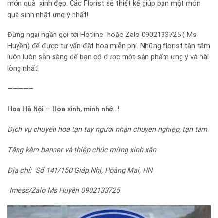
món quà xinh đẹp. Các Florist sẽ thiết kế giúp bạn một món
quà sinh nhật ưng ý nhất!
Đừng ngại ngần gọi tới Hotline hoặc Zalo 0902133725 ( Ms
Huyền) để được tư vấn đặt hoa miễn phí. Những florist tận tâm
luôn luôn sẵn sàng để bạn có được một sản phẩm ưng ý và hài
lòng nhất!
————–
Hoa Hà Nội – Hoa xinh, mình nhớ…!
Dịch vụ chuyển hoa tận tay người nhận chuyên nghiệp, tận tâm
Tặng kèm banner và thiệp chúc mừng xinh xắn
Địa chỉ: Số 141/150 Giáp Nhị, Hoàng Mai, HN
Imess/Zalo Ms Huyền 0902133725