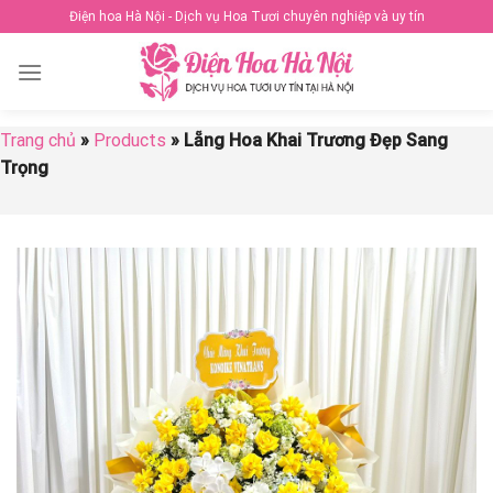
Skip
Điện hoa Hà Nội - Dịch vụ Hoa Tươi chuyên nghiệp và uy tín
to
content
Trang chủ
»
Products
»
Lẵng Hoa Khai Trương Đẹp Sang
Trọng