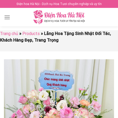
Skip
Điện hoa Hà Nội - Dịch vụ Hoa Tươi chuyên nghiệp và uy tín
to
content
Trang chủ
»
Products
»
Lẵng Hoa Tặng Sinh Nhật Đối Tác,
Khách Hàng Đẹp, Trang Trọng