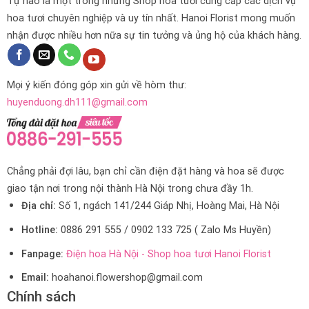
Tự hào là một trong những Shop hoa tươi cung cấp các dịch vụ
hoa tươi chuyên nghiệp và uy tín nhất. Hanoi Florist mong muốn
nhận được nhiều hơn nữa sự tin tưởng và ủng hộ của khách hàng.
Mọi ý kiến đóng góp xin gửi về hòm thư:
huyenduong.dh111@gmail.com
Chẳng phải đợi lâu, bạn chỉ cần điện đặt hàng và hoa sẽ được
giao tận nơi trong nội thành Hà Nội trong chưa đầy 1h.
Địa chỉ:
Số 1, ngách 141/244 Giáp Nhị, Hoàng Mai, Hà Nội
Hotline:
0886 291 555 / 0902 133 725 ( Zalo Ms Huyền)
Fanpage:
Điện hoa Hà Nội - Shop hoa tươi Hanoi Florist
Email:
hoahanoi.flowershop@gmail.com
Chính sách