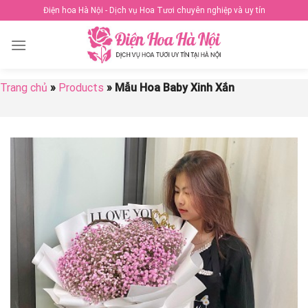
Skip
Điện hoa Hà Nội - Dịch vụ Hoa Tươi chuyên nghiệp và uy tín
to
content
Trang chủ
»
Products
»
Mẫu Hoa Baby Xinh Xắn