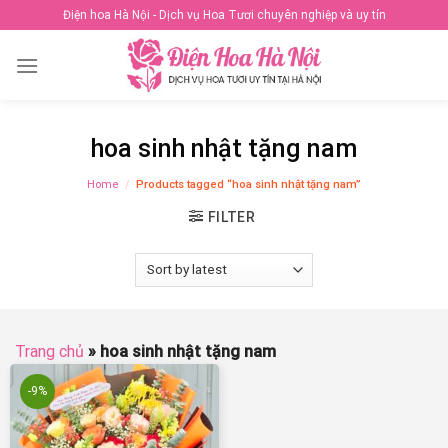
Skip
Điện hoa Hà Nội - Dịch vụ Hoa Tươi chuyên nghiệp và uy tín
to
content
hoa sinh nhật tặng nam
Home
/
Products tagged “hoa sinh nhật tặng nam”
FILTER
Trang chủ
»
hoa sinh nhật tặng nam
-9%