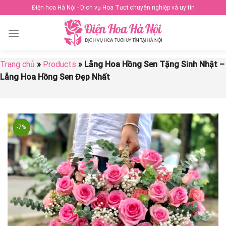
Skip
Điện hoa Hà Nội - Dịch vụ Hoa Tươi chuyên nghiệp và uy tín
to
content
Trang chủ
»
Products
»
Lẵng Hoa Hồng Sen Tặng Sinh Nhật –
Lẵng Hoa Hồng Sen Đẹp Nhất
-7%