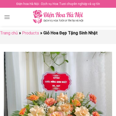
Skip
Điện hoa Hà Nội - Dịch vụ Hoa Tươi chuyên nghiệp và uy tín
to
content
Trang chủ
»
Products
»
Giỏ Hoa Đẹp Tặng Sinh Nhật