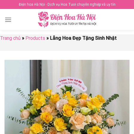
Skip
Điện hoa Hà Nội - Dịch vụ Hoa Tươi chuyên nghiệp và uy tín
to
content
Trang chủ
»
Products
»
Lẵng Hoa Đẹp Tặng Sinh Nhật