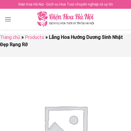
Skip
Điện hoa Hà Nội - Dịch vụ Hoa Tươi chuyên nghiệp và uy tín
to
content
Trang chủ
»
Products
»
Lẵng Hoa Hướng Dương Sinh Nhật
Đẹp Rạng Rỡ